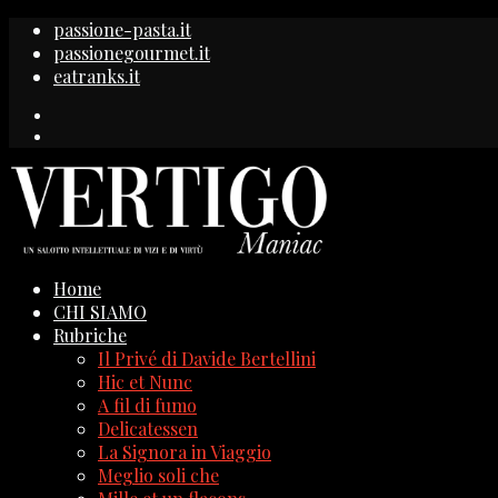
passione-pasta.it
passionegourmet.it
eatranks.it
Home
CHI SIAMO
Rubriche
Il Privé di Davide Bertellini
Hic et Nunc
A fil di fumo
Delicatessen
La Signora in Viaggio
Meglio soli che