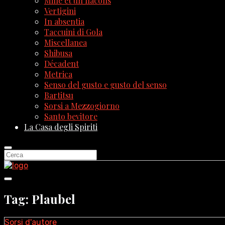
Mille et un flacons
Vertigini
In absentia
Taccuini di Gola
Miscellanea
Shibusa
Décadent
Metrica
Senso del gusto e gusto del senso
Bartitsu
Sorsi a Mezzogiorno
Santo bevitore
La Casa degli Spiriti
Tag: Plaubel
Sorsi d'autore