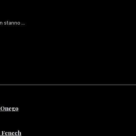
n stanno ...
e Onego
di Fenech