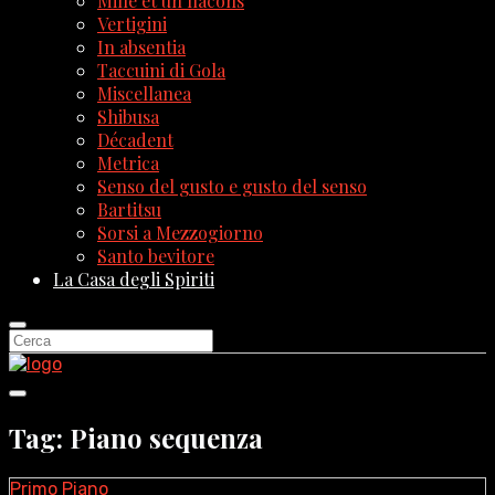
Mille et un flacons
Vertigini
In absentia
Taccuini di Gola
Miscellanea
Shibusa
Décadent
Metrica
Senso del gusto e gusto del senso
Bartitsu
Sorsi a Mezzogiorno
Santo bevitore
La Casa degli Spiriti
Tag: Piano sequenza
Primo Piano