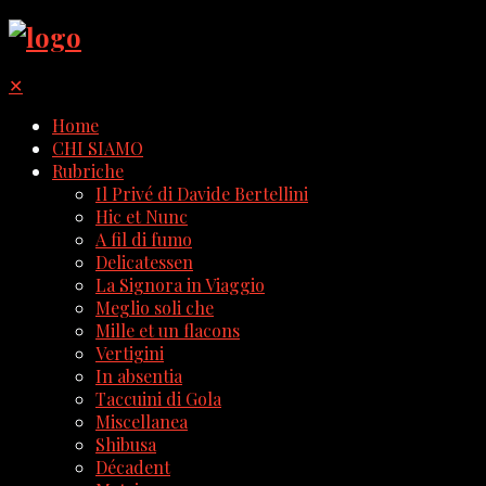
✕
Home
CHI SIAMO
Rubriche
Il Privé di Davide Bertellini
Hic et Nunc
A fil di fumo
Delicatessen
La Signora in Viaggio
Meglio soli che
Mille et un flacons
Vertigini
In absentia
Taccuini di Gola
Miscellanea
Shibusa
Décadent