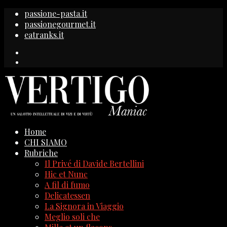
passione-pasta.it
passionegourmet.it
eatranks.it
Home
CHI SIAMO
Rubriche
Il Privé di Davide Bertellini
Hic et Nunc
A fil di fumo
Delicatessen
La Signora in Viaggio
Meglio soli che