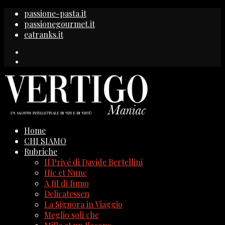
passione-pasta.it
passionegourmet.it
eatranks.it
Home
CHI SIAMO
Rubriche
Il Privé di Davide Bertellini
Hic et Nunc
A fil di fumo
Delicatessen
La Signora in Viaggio
Meglio soli che