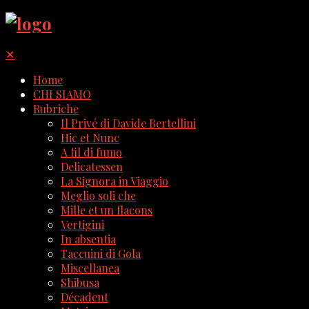
✕
Home
CHI SIAMO
Rubriche
Il Privé di Davide Bertellini
Hic et Nunc
A fil di fumo
Delicatessen
La Signora in Viaggio
Meglio soli che
Mille et un flacons
Vertigini
In absentia
Taccuini di Gola
Miscellanea
Shibusa
Décadent