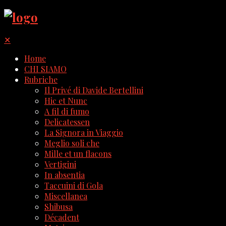
✕
Home
CHI SIAMO
Rubriche
Il Privé di Davide Bertellini
Hic et Nunc
A fil di fumo
Delicatessen
La Signora in Viaggio
Meglio soli che
Mille et un flacons
Vertigini
In absentia
Taccuini di Gola
Miscellanea
Shibusa
Décadent