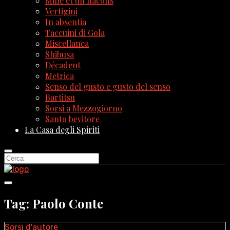
Mille et un flacons
Vertigini
In absentia
Taccuini di Gola
Miscellanea
Shibusa
Décadent
Metrica
Senso del gusto e gusto del senso
Bartitsu
Sorsi a Mezzogiorno
Santo bevitore
La Casa degli Spiriti
Tag: Paolo Conte
Sorsi d'autore