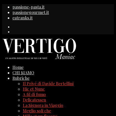
passione-pasta.it
passionegourmet.it
eatranks.it
Home
CHI SIAMO
Rubriche
Il Privé di Davide Bertellini
Hic et Nunc
A fil di fumo
Delicatessen
La Signora in Viaggio
Meglio soli che