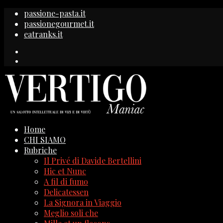
passione-pasta.it
passionegourmet.it
eatranks.it
Home
CHI SIAMO
Rubriche
Il Privé di Davide Bertellini
Hic et Nunc
A fil di fumo
Delicatessen
La Signora in Viaggio
Meglio soli che