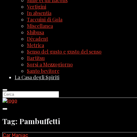
Mille et un flacons
Vertigini
In absentia
Taccuini di Gola
Miscellanea
Shibusa
Décadent
Metrica
Senso del gusto e gusto del senso
Bartitsu
Sorsi a Mezzogiorno
Santo bevitore
La Casa degli Spiriti
Tag: Pambuffetti
Car Maniac