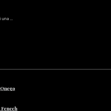
 una ...
e Onego
di Fenech