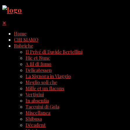
✕
Home
CHI SIAMO
Rubriche
Il Privé di Davide Bertellini
Hic et Nunc
A fil di fumo
Delicatessen
La Signora in Viaggio
Meglio soli che
Mille et un flacons
Vertigini
In absentia
Taccuini di Gola
Miscellanea
Shibusa
Décadent