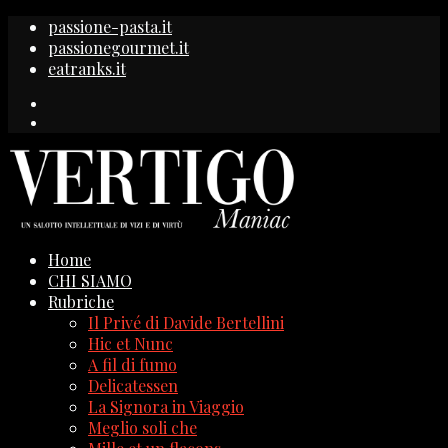
passione-pasta.it
passionegourmet.it
eatranks.it
Home
CHI SIAMO
Rubriche
Il Privé di Davide Bertellini
Hic et Nunc
A fil di fumo
Delicatessen
La Signora in Viaggio
Meglio soli che