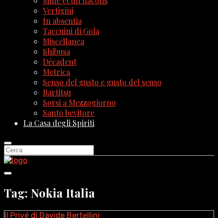
Mille et un flacons
Vertigini
In absentia
Taccuini di Gola
Miscellanea
Shibusa
Décadent
Metrica
Senso del gusto e gusto del senso
Bartitsu
Sorsi a Mezzogiorno
Santo bevitore
La Casa degli Spiriti
Tag: Nokia Italia
Il Privé di Davide Bertellini