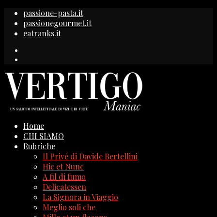
passione-pasta.it
passionegourmet.it
eatranks.it
Home
CHI SIAMO
Rubriche
Il Privé di Davide Bertellini
Hic et Nunc
A fil di fumo
Delicatessen
La Signora in Viaggio
Meglio soli che