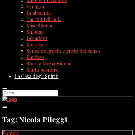
Mille et un flacons
Vertigini
In absentia
Taccuini di Gola
Miscellanea
Shibusa
Décadent
Metrica
Senso del gusto e gusto del senso
Bartitsu
Sorsi a Mezzogiorno
Santo bevitore
La Casa degli Spiriti
Tag: Nicola Pileggi
Fumoir