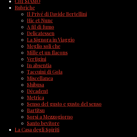
CHI SIAMO
Rubriche
Il Privé di Davide Bertellini
Hic et Nunc
A fil di fumo
Delicatessen
La Signora in Viaggio
Meglio soli che
Mille et un flacons
Vertigini
In absentia
Taccuini di Gola
Miscellanea
Shibusa
Décadent
Metrica
Senso del gusto e gusto del senso
Bartitsu
Sorsi a Mezzogiorno
Santo bevitore
La Casa degli Spiriti