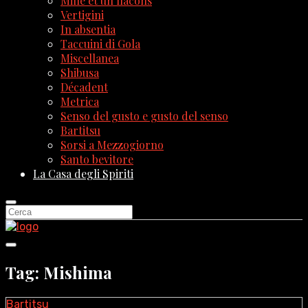
Mille et un flacons
Vertigini
In absentia
Taccuini di Gola
Miscellanea
Shibusa
Décadent
Metrica
Senso del gusto e gusto del senso
Bartitsu
Sorsi a Mezzogiorno
Santo bevitore
La Casa degli Spiriti
Tag: Mishima
Bartitsu