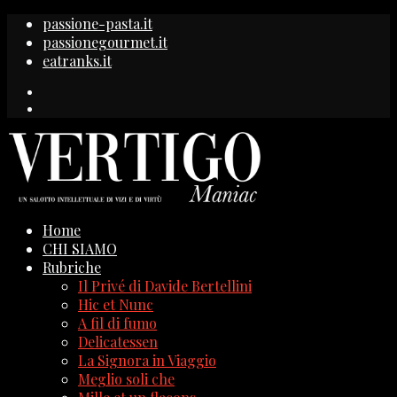
passione-pasta.it
passionegourmet.it
eatranks.it
Home
CHI SIAMO
Rubriche
Il Privé di Davide Bertellini
Hic et Nunc
A fil di fumo
Delicatessen
La Signora in Viaggio
Meglio soli che