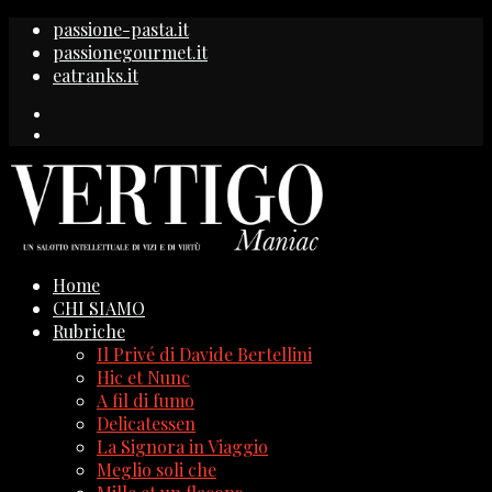
passione-pasta.it
passionegourmet.it
eatranks.it
Home
CHI SIAMO
Rubriche
Il Privé di Davide Bertellini
Hic et Nunc
A fil di fumo
Delicatessen
La Signora in Viaggio
Meglio soli che