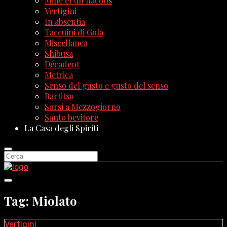
Mille et un flacons
Vertigini
In absentia
Taccuini di Gola
Miscellanea
Shibusa
Décadent
Metrica
Senso del gusto e gusto del senso
Bartitsu
Sorsi a Mezzogiorno
Santo bevitore
La Casa degli Spiriti
Tag: Miolato
Vertigini