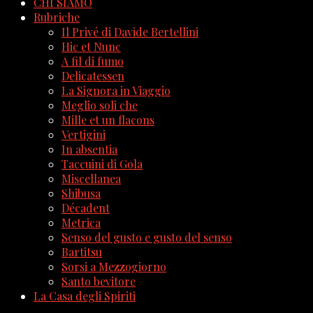
CHI SIAMO
Rubriche
Il Privé di Davide Bertellini
Hic et Nunc
A fil di fumo
Delicatessen
La Signora in Viaggio
Meglio soli che
Mille et un flacons
Vertigini
In absentia
Taccuini di Gola
Miscellanea
Shibusa
Décadent
Metrica
Senso del gusto e gusto del senso
Bartitsu
Sorsi a Mezzogiorno
Santo bevitore
La Casa degli Spiriti