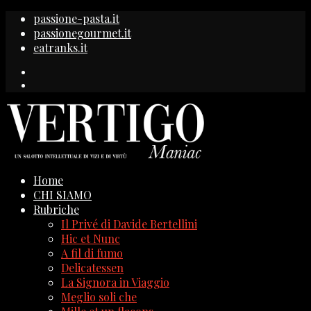
passione-pasta.it
passionegourmet.it
eatranks.it
Home
CHI SIAMO
Rubriche
Il Privé di Davide Bertellini
Hic et Nunc
A fil di fumo
Delicatessen
La Signora in Viaggio
Meglio soli che