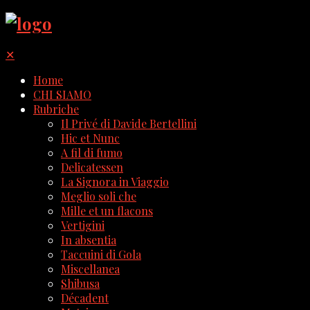
✕
Home
CHI SIAMO
Rubriche
Il Privé di Davide Bertellini
Hic et Nunc
A fil di fumo
Delicatessen
La Signora in Viaggio
Meglio soli che
Mille et un flacons
Vertigini
In absentia
Taccuini di Gola
Miscellanea
Shibusa
Décadent