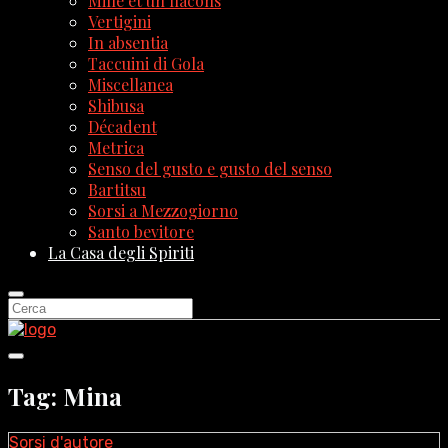
Mille et un flacons
Vertigini
In absentia
Taccuini di Gola
Miscellanea
Shibusa
Décadent
Metrica
Senso del gusto e gusto del senso
Bartitsu
Sorsi a Mezzogiorno
Santo bevitore
La Casa degli Spiriti
Tag: Mina
Sorsi d'autore