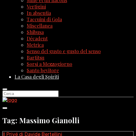
Mille et un flacons
Vertigini
In absentia
Taccuini di Gola
Miscellanea
Shibusa
Décadent
Metrica
Senso del gusto e gusto del senso
Bartitsu
Sorsi a Mezzogiorno
Santo bevitore
La Casa degli Spiriti
Tag: Massimo Gianolli
Il Privé di Davide Bertellini