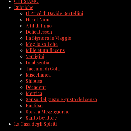
CHI SIAMO
Rubriche
Il Privé di Davide Bertellini
Hic et Nunc
A fil di fumo
Delicatessen
La Signora in Viaggio
Meglio soli che
Mille et un flacons
Vertigini
In absentia
Taccuini di Gola
Miscellanea
Shibusa
Décadent
Metrica
Senso del gusto e gusto del senso
Bartitsu
Sorsi a Mezzogiorno
Santo bevitore
La Casa degli Spiriti