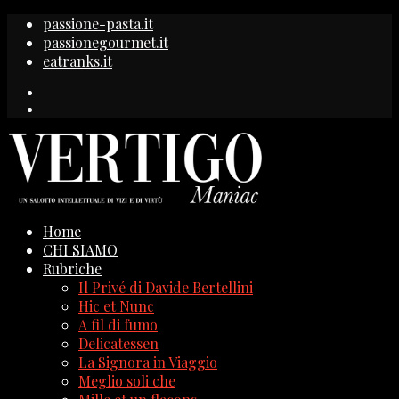
passione-pasta.it
passionegourmet.it
eatranks.it
Home
CHI SIAMO
Rubriche
Il Privé di Davide Bertellini
Hic et Nunc
A fil di fumo
Delicatessen
La Signora in Viaggio
Meglio soli che