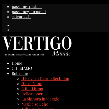
passione-pasta.it
passionegourmet.it
eatranks.it
Home
CHI SIAMO
Rubriche
Il Privé di Davide Bertellini
Hic et Nunc
A fil di fumo
Delicatessen
La Signora in Viaggio
Meglio soli che