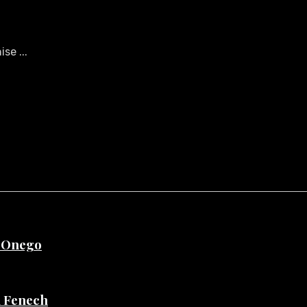
se ...
e Onego
di Fenech