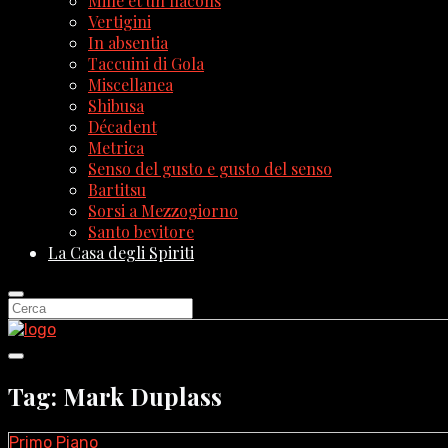
Mille et un flacons
Vertigini
In absentia
Taccuini di Gola
Miscellanea
Shibusa
Décadent
Metrica
Senso del gusto e gusto del senso
Bartitsu
Sorsi a Mezzogiorno
Santo bevitore
La Casa degli Spiriti
Tag: Mark Duplass
Primo Piano