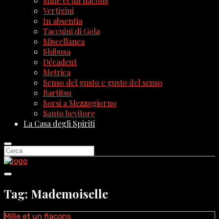
Mille et un flacons
Vertigini
In absentia
Taccuini di Gola
Miscellanea
Shibusa
Décadent
Metrica
Senso del gusto e gusto del senso
Bartitsu
Sorsi a Mezzogiorno
Santo bevitore
La Casa degli Spiriti
Tag: Mademoiselle
Mille et un flacons