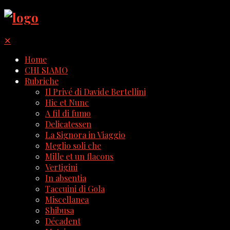
✕
Home
CHI SIAMO
Rubriche
Il Privé di Davide Bertellini
Hic et Nunc
A fil di fumo
Delicatessen
La Signora in Viaggio
Meglio soli che
Mille et un flacons
Vertigini
In absentia
Taccuini di Gola
Miscellanea
Shibusa
Décadent