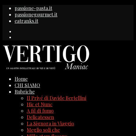
passione-pasta.it
passionegourmet.it
eatranks.it
Home
CHI SIAMO
Rubriche
Il Privé di Davide Bertellini
Hic et Nunc
A fil di fumo
Delicatessen
La Signora in Viaggio
Meglio soli che