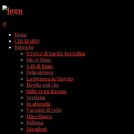
✕
Home
CHI SIAMO
Rubriche
Il Privé di Davide Bertellini
Hic et Nunc
A fil di fumo
Delicatessen
La Signora in Viaggio
Meglio soli che
Mille et un flacons
Vertigini
In absentia
Taccuini di Gola
Miscellanea
Shibusa
Décadent