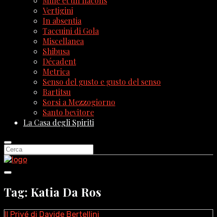
Mille et un flacons
Vertigini
In absentia
Taccuini di Gola
Miscellanea
Shibusa
Décadent
Metrica
Senso del gusto e gusto del senso
Bartitsu
Sorsi a Mezzogiorno
Santo bevitore
La Casa degli Spiriti
Tag: Katia Da Ros
Il Privé di Davide Bertellini