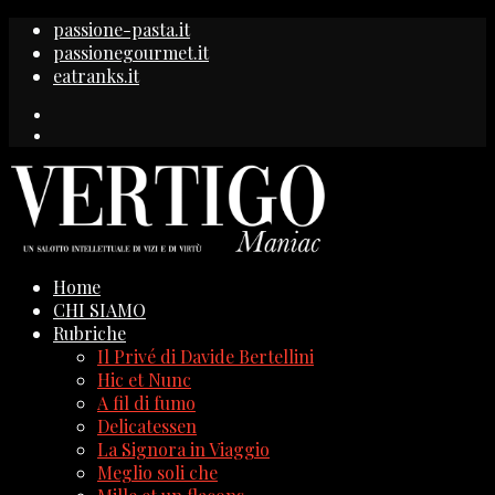
passione-pasta.it
passionegourmet.it
eatranks.it
Home
CHI SIAMO
Rubriche
Il Privé di Davide Bertellini
Hic et Nunc
A fil di fumo
Delicatessen
La Signora in Viaggio
Meglio soli che