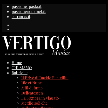
passione-pasta.it
passionegourmet.it
eatranks.it
Home
CHI SIAMO
Rubriche
Il Privé di Davide Bertellini
Hic et Nunc
A fil di fumo
Delicatessen
La Signora in Viaggio
Meglio soli che