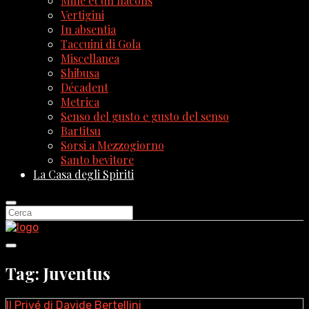
Mille et un flacons
Vertigini
In absentia
Taccuini di Gola
Miscellanea
Shibusa
Décadent
Metrica
Senso del gusto e gusto del senso
Bartitsu
Sorsi a Mezzogiorno
Santo bevitore
La Casa degli Spiriti
Tag: Juventus
Il Privé di Davide Bertellini