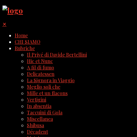
✕
Home
CHI SIAMO
Rubriche
Il Privé di Davide Bertellini
Hic et Nunc
A fil di fumo
Delicatessen
La Signora in Viaggio
Meglio soli che
Mille et un flacons
Vertigini
In absentia
Taccuini di Gola
Miscellanea
Shibusa
Décadent