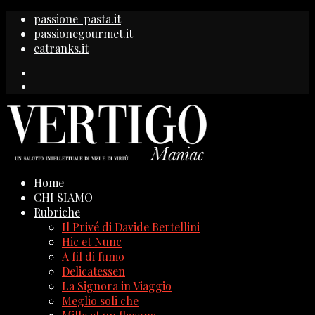
passione-pasta.it
passionegourmet.it
eatranks.it
Home
CHI SIAMO
Rubriche
Il Privé di Davide Bertellini
Hic et Nunc
A fil di fumo
Delicatessen
La Signora in Viaggio
Meglio soli che