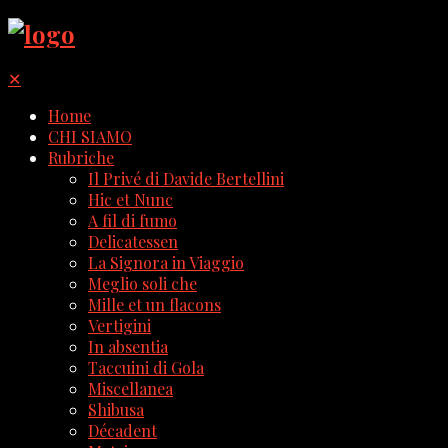
✕
Home
CHI SIAMO
Rubriche
Il Privé di Davide Bertellini
Hic et Nunc
A fil di fumo
Delicatessen
La Signora in Viaggio
Meglio soli che
Mille et un flacons
Vertigini
In absentia
Taccuini di Gola
Miscellanea
Shibusa
Décadent