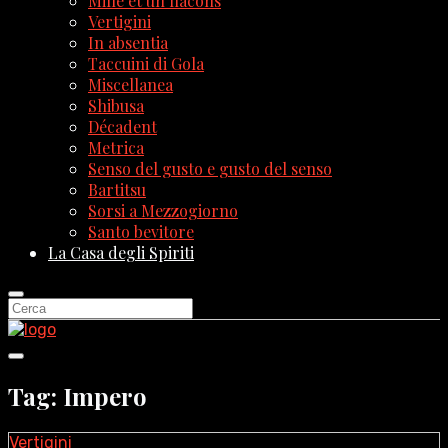
Mille et un flacons
Vertigini
In absentia
Taccuini di Gola
Miscellanea
Shibusa
Décadent
Metrica
Senso del gusto e gusto del senso
Bartitsu
Sorsi a Mezzogiorno
Santo bevitore
La Casa degli Spiriti
Tag: Impero
Vertigini