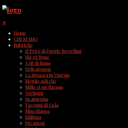
✕
Home
CHI SIAMO
Rubriche
Il Privé di Davide Bertellini
Hic et Nunc
A fil di fumo
Delicatessen
La Signora in Viaggio
Meglio soli che
Mille et un flacons
Vertigini
In absentia
Taccuini di Gola
Miscellanea
Shibusa
Décadent