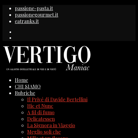
passione-pasta.it
passionegourmet.it
eatranks.it
Home
CHI SIAMO
Rubriche
Il Privé di Davide Bertellini
Hic et Nunc
A fil di fumo
Delicatessen
La Signora in Viaggio
Meglio soli che