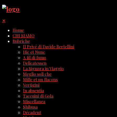
✕
Home
CHI SIAMO
Rubriche
Il Privé di Davide Bertellini
Hic et Nunc
A fil di fumo
Delicatessen
La Signora in Viaggio
Meglio soli che
Mille et un flacons
Vertigini
In absentia
Taccuini di Gola
Miscellanea
Shibusa
Décadent