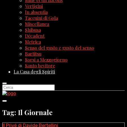
Mille et un flacons
Vertigini
In absentia
Taccuini di Gola
Miscellanea
Shibusa
Décadent
Metrica
Senso del gusto e gusto del senso
Bartitsu
Sorsi a Mezzogiorno
Santo bevitore
La Casa degli Spiriti
Tag: Il Giornale
Il Privé di Davide Bertellini