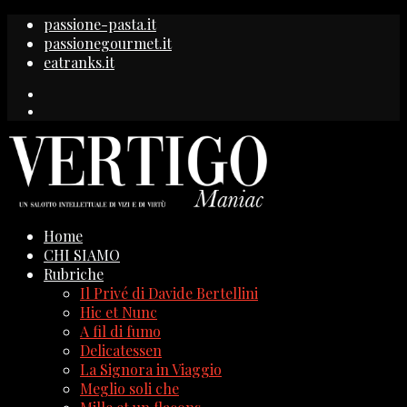
passione-pasta.it
passionegourmet.it
eatranks.it
Home
CHI SIAMO
Rubriche
Il Privé di Davide Bertellini
Hic et Nunc
A fil di fumo
Delicatessen
La Signora in Viaggio
Meglio soli che