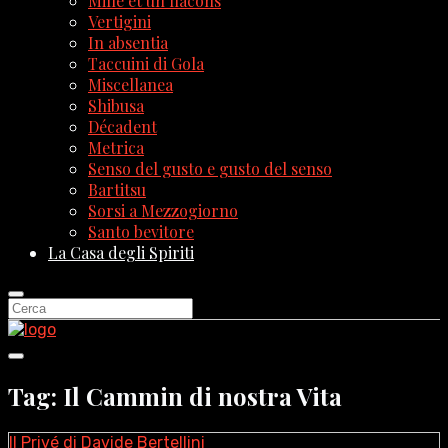
Mille et un flacons
Vertigini
In absentia
Taccuini di Gola
Miscellanea
Shibusa
Décadent
Metrica
Senso del gusto e gusto del senso
Bartitsu
Sorsi a Mezzogiorno
Santo bevitore
La Casa degli Spiriti
Tag: Il Cammin di nostra Vita
Il Privé di Davide Bertellini