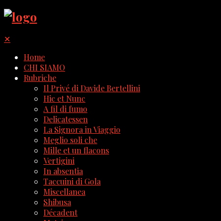
✕
Home
CHI SIAMO
Rubriche
Il Privé di Davide Bertellini
Hic et Nunc
A fil di fumo
Delicatessen
La Signora in Viaggio
Meglio soli che
Mille et un flacons
Vertigini
In absentia
Taccuini di Gola
Miscellanea
Shibusa
Décadent