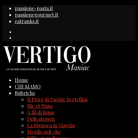
passione-pasta.it
passionegourmet.it
eatranks.it
Home
CHI SIAMO
Rubriche
Il Privé di Davide Bertellini
Hic et Nunc
A fil di fumo
Delicatessen
La Signora in Viaggio
Meglio soli che