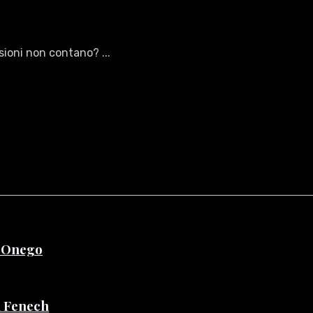
sioni non contano? ...
e Onego
di Fenech