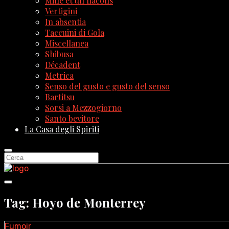
Mille et un flacons
Vertigini
In absentia
Taccuini di Gola
Miscellanea
Shibusa
Décadent
Metrica
Senso del gusto e gusto del senso
Bartitsu
Sorsi a Mezzogiorno
Santo bevitore
La Casa degli Spiriti
Tag: Hoyo de Monterrey
Fumoir