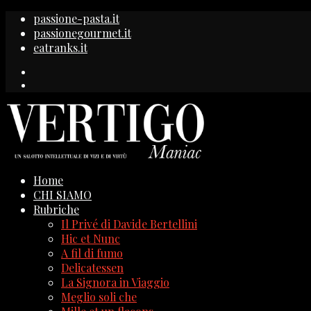
passione-pasta.it
passionegourmet.it
eatranks.it
Home
CHI SIAMO
Rubriche
Il Privé di Davide Bertellini
Hic et Nunc
A fil di fumo
Delicatessen
La Signora in Viaggio
Meglio soli che