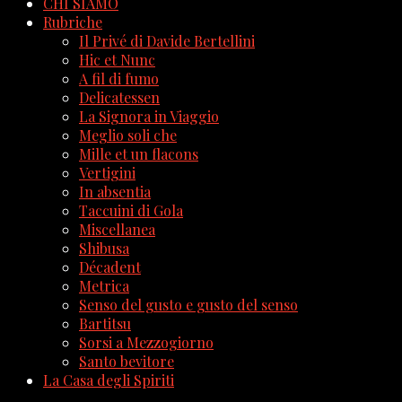
CHI SIAMO
Rubriche
Il Privé di Davide Bertellini
Hic et Nunc
A fil di fumo
Delicatessen
La Signora in Viaggio
Meglio soli che
Mille et un flacons
Vertigini
In absentia
Taccuini di Gola
Miscellanea
Shibusa
Décadent
Metrica
Senso del gusto e gusto del senso
Bartitsu
Sorsi a Mezzogiorno
Santo bevitore
La Casa degli Spiriti