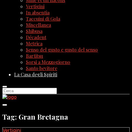
Mille et un flacons
Vertigini
In absentia
Taccuini di Gola
Miscellanea
Shibusa
Décadent
Metrica
Senso del gusto e gusto del senso
Bartitsu
Sorsi a Mezzogiorno
Santo bevitore
La Casa degli Spiriti
Tag: Gran Bretagna
Vertigini