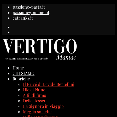
passione-pasta.it
passionegourmet.it
eatranks.it
Home
CHI SIAMO
Rubriche
Il Privé di Davide Bertellini
Hic et Nunc
A fil di fumo
Delicatessen
La Signora in Viaggio
Meglio soli che