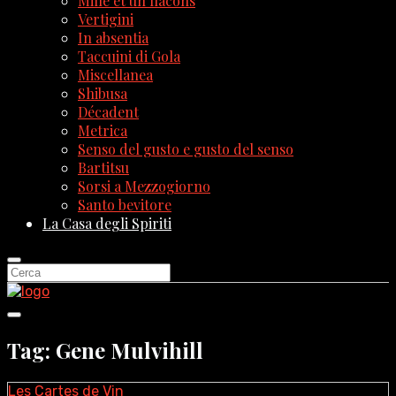
Mille et un flacons
Vertigini
In absentia
Taccuini di Gola
Miscellanea
Shibusa
Décadent
Metrica
Senso del gusto e gusto del senso
Bartitsu
Sorsi a Mezzogiorno
Santo bevitore
La Casa degli Spiriti
Tag: Gene Mulvihill
Les Cartes de Vin