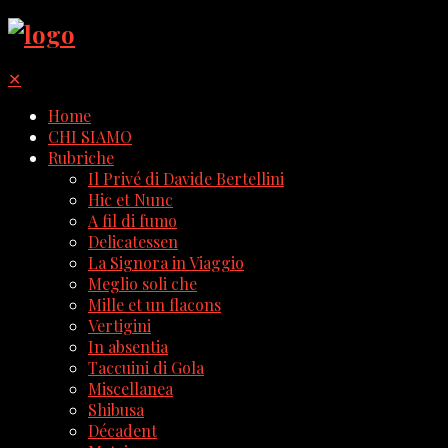
✕
Home
CHI SIAMO
Rubriche
Il Privé di Davide Bertellini
Hic et Nunc
A fil di fumo
Delicatessen
La Signora in Viaggio
Meglio soli che
Mille et un flacons
Vertigini
In absentia
Taccuini di Gola
Miscellanea
Shibusa
Décadent