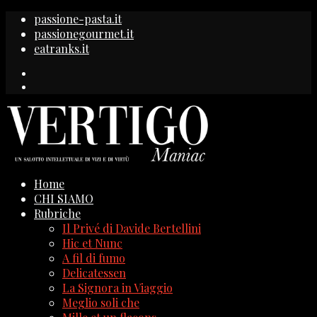
passione-pasta.it
passionegourmet.it
eatranks.it
Home
CHI SIAMO
Rubriche
Il Privé di Davide Bertellini
Hic et Nunc
A fil di fumo
Delicatessen
La Signora in Viaggio
Meglio soli che