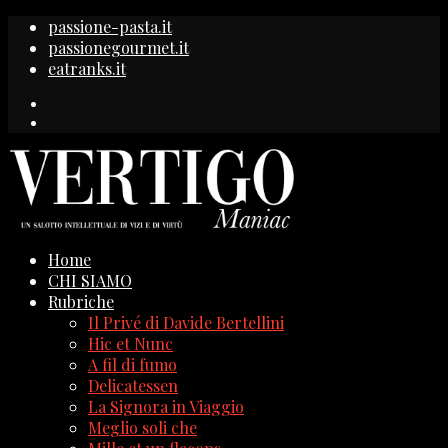
passione-pasta.it
passionegourmet.it
eatranks.it
Home
CHI SIAMO
Rubriche
Il Privé di Davide Bertellini
Hic et Nunc
A fil di fumo
Delicatessen
La Signora in Viaggio
Meglio soli che