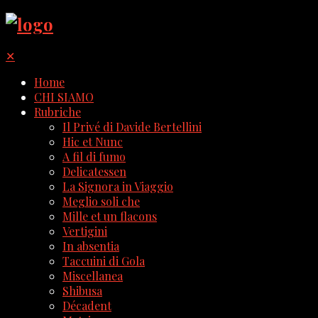
✕
Home
CHI SIAMO
Rubriche
Il Privé di Davide Bertellini
Hic et Nunc
A fil di fumo
Delicatessen
La Signora in Viaggio
Meglio soli che
Mille et un flacons
Vertigini
In absentia
Taccuini di Gola
Miscellanea
Shibusa
Décadent