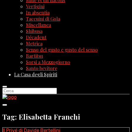
Mille et un flacons
Vertigini
In absentia
Taccuini di Gola
Miscellanea
Shibusa
Décadent
Metrica
Senso del gusto e gusto del senso
Bartitsu
Sorsi a Mezzogiorno
Santo bevitore
La Casa degli Spiriti
Tag: Elisabetta Franchi
Il Privé di Davide Bertellini