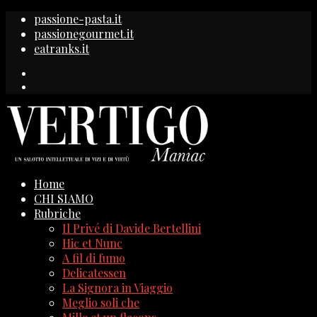
passione-pasta.it
passionegourmet.it
eatranks.it
Home
CHI SIAMO
Rubriche
Il Privé di Davide Bertellini
Hic et Nunc
A fil di fumo
Delicatessen
La Signora in Viaggio
Meglio soli che