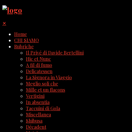
✕
Home
CHI SIAMO
Rubriche
Il Privé di Davide Bertellini
Hic et Nunc
A fil di fumo
Delicatessen
La Signora in Viaggio
Meglio soli che
Mille et un flacons
Vertigini
In absentia
Taccuini di Gola
Miscellanea
Shibusa
Décadent