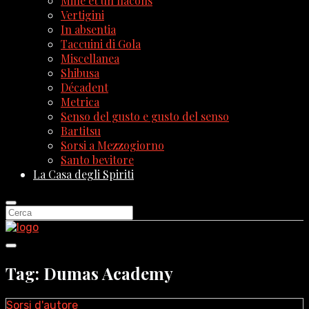
Mille et un flacons
Vertigini
In absentia
Taccuini di Gola
Miscellanea
Shibusa
Décadent
Metrica
Senso del gusto e gusto del senso
Bartitsu
Sorsi a Mezzogiorno
Santo bevitore
La Casa degli Spiriti
Tag: Dumas Academy
Sorsi d'autore