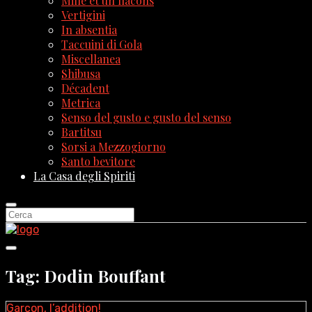
Mille et un flacons
Vertigini
In absentia
Taccuini di Gola
Miscellanea
Shibusa
Décadent
Metrica
Senso del gusto e gusto del senso
Bartitsu
Sorsi a Mezzogiorno
Santo bevitore
La Casa degli Spiriti
Tag: Dodin Bouffant
Garçon, l’addition!