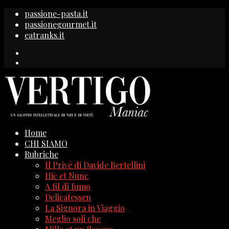
passione-pasta.it
passionegourmet.it
eatranks.it
Home
CHI SIAMO
Rubriche
Il Privé di Davide Bertellini
Hic et Nunc
A fil di fumo
Delicatessen
La Signora in Viaggio
Meglio soli che