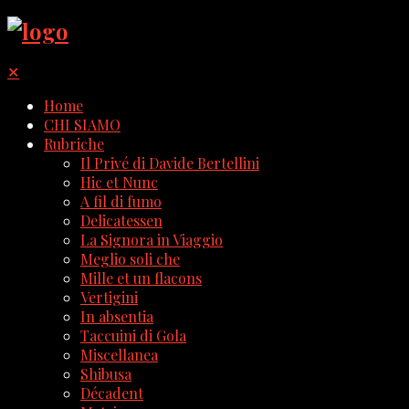
✕
Home
CHI SIAMO
Rubriche
Il Privé di Davide Bertellini
Hic et Nunc
A fil di fumo
Delicatessen
La Signora in Viaggio
Meglio soli che
Mille et un flacons
Vertigini
In absentia
Taccuini di Gola
Miscellanea
Shibusa
Décadent