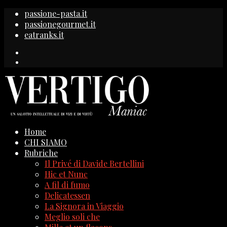
passione-pasta.it
passionegourmet.it
eatranks.it
Home
CHI SIAMO
Rubriche
Il Privé di Davide Bertellini
Hic et Nunc
A fil di fumo
Delicatessen
La Signora in Viaggio
Meglio soli che