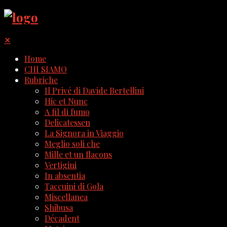
✕
Home
CHI SIAMO
Rubriche
Il Privé di Davide Bertellini
Hic et Nunc
A fil di fumo
Delicatessen
La Signora in Viaggio
Meglio soli che
Mille et un flacons
Vertigini
In absentia
Taccuini di Gola
Miscellanea
Shibusa
Décadent