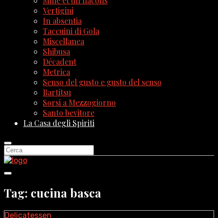
Mille et un flacons
Vertigini
In absentia
Taccuini di Gola
Miscellanea
Shibusa
Décadent
Metrica
Senso del gusto e gusto del senso
Bartitsu
Sorsi a Mezzogiorno
Santo bevitore
La Casa degli Spiriti
Tag: cucina basca
Delicatessen