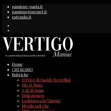
passione-pasta.it
passionegourmet.it
eatranks.it
Home
CHI SIAMO
Rubriche
Il Privé di Davide Bertellini
Hic et Nunc
A fil di fumo
Delicatessen
La Signora in Viaggio
Meglio soli che