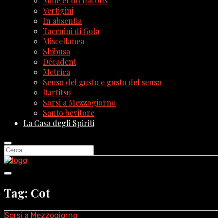
Mille et un flacons
Vertigini
In absentia
Taccuini di Gola
Miscellanea
Shibusa
Décadent
Metrica
Senso del gusto e gusto del senso
Bartitsu
Sorsi a Mezzogiorno
Santo bevitore
La Casa degli Spiriti
Tag: Cot
Sorsi a Mezzogiorno