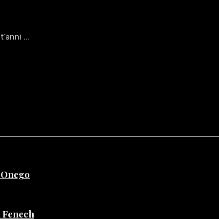
’anni ...
e Onego
di Fenech