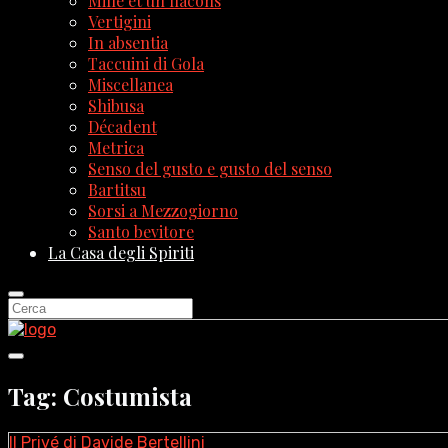
Mille et un flacons
Vertigini
In absentia
Taccuini di Gola
Miscellanea
Shibusa
Décadent
Metrica
Senso del gusto e gusto del senso
Bartitsu
Sorsi a Mezzogiorno
Santo bevitore
La Casa degli Spiriti
Tag: Costumista
Il Privé di Davide Bertellini