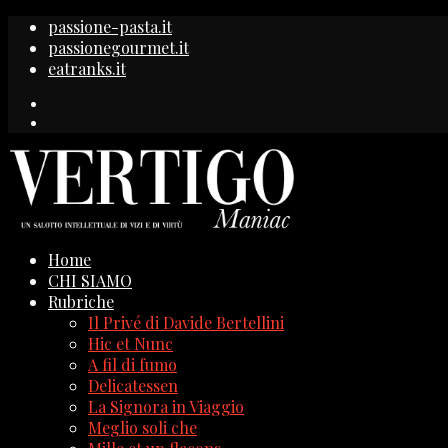
passione-pasta.it
passionegourmet.it
eatranks.it
Home
CHI SIAMO
Rubriche
Il Privé di Davide Bertellini
Hic et Nunc
A fil di fumo
Delicatessen
La Signora in Viaggio
Meglio soli che