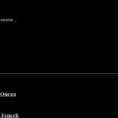
sione ...
e Onego
di Fenech