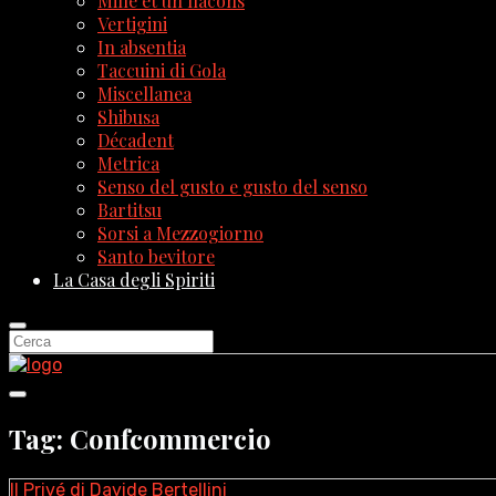
Mille et un flacons
Vertigini
In absentia
Taccuini di Gola
Miscellanea
Shibusa
Décadent
Metrica
Senso del gusto e gusto del senso
Bartitsu
Sorsi a Mezzogiorno
Santo bevitore
La Casa degli Spiriti
Tag: Confcommercio
Il Privé di Davide Bertellini