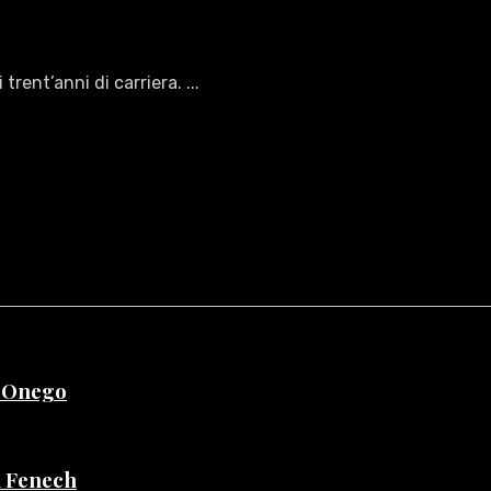
rent’anni di carriera. ...
e Onego
di Fenech