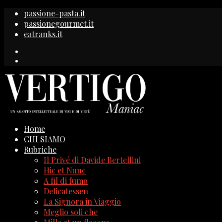
passione-pasta.it
passionegourmet.it
eatranks.it
Home
CHI SIAMO
Rubriche
Il Privé di Davide Bertellini
Hic et Nunc
A fil di fumo
Delicatessen
La Signora in Viaggio
Meglio soli che