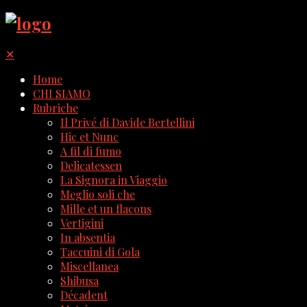
✕
Home
CHI SIAMO
Rubriche
Il Privé di Davide Bertellini
Hic et Nunc
A fil di fumo
Delicatessen
La Signora in Viaggio
Meglio soli che
Mille et un flacons
Vertigini
In absentia
Taccuini di Gola
Miscellanea
Shibusa
Décadent