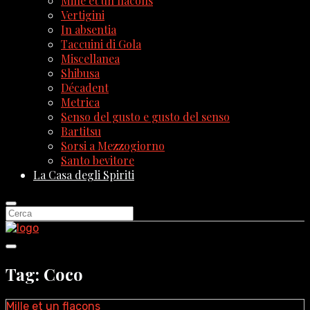
Mille et un flacons
Vertigini
In absentia
Taccuini di Gola
Miscellanea
Shibusa
Décadent
Metrica
Senso del gusto e gusto del senso
Bartitsu
Sorsi a Mezzogiorno
Santo bevitore
La Casa degli Spiriti
Tag: Coco
Mille et un flacons