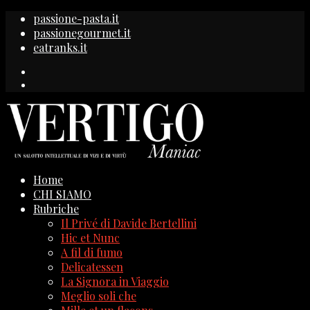
passione-pasta.it
passionegourmet.it
eatranks.it
Home
CHI SIAMO
Rubriche
Il Privé di Davide Bertellini
Hic et Nunc
A fil di fumo
Delicatessen
La Signora in Viaggio
Meglio soli che