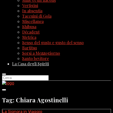
Mille et un flacons
Vertigini
In absentia
Taccuini di Gola
Miscellanea
Shibusa
Décadent
Metrica
Senso del gusto e gusto del senso
Bartitsu
Sorsi a Mezzogiorno
Santo bevitore
La Casa degli Spiriti
Tag: Chiara Agostinelli
La Signora in Viaggio