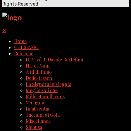
Rights Reserved
✕
Home
CHI SIAMO
Rubriche
Il Privé di Davide Bertellini
Hic et Nunc
A fil di fumo
Delicatessen
La Signora in Viaggio
Meglio soli che
Mille et un flacons
Vertigini
In absentia
Taccuini di Gola
Miscellanea
Shibusa