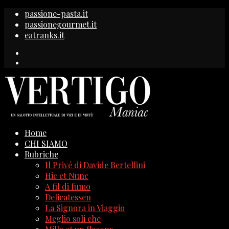
passione-pasta.it
passionegourmet.it
eatranks.it
Home
CHI SIAMO
Rubriche
Il Privé di Davide Bertellini
Hic et Nunc
A fil di fumo
Delicatessen
La Signora in Viaggio
Meglio soli che