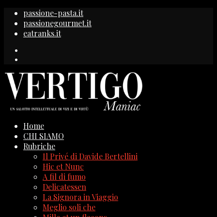
passione-pasta.it
passionegourmet.it
eatranks.it
Home
CHI SIAMO
Rubriche
Il Privé di Davide Bertellini
Hic et Nunc
A fil di fumo
Delicatessen
La Signora in Viaggio
Meglio soli che