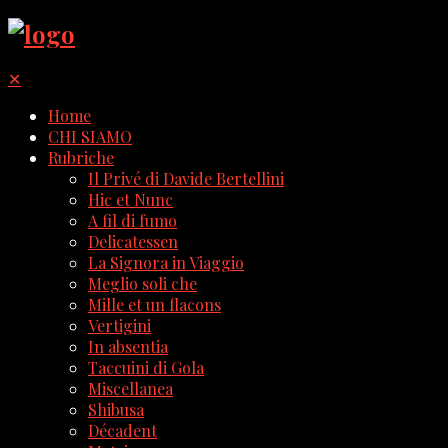
✕
Home
CHI SIAMO
Rubriche
Il Privé di Davide Bertellini
Hic et Nunc
A fil di fumo
Delicatessen
La Signora in Viaggio
Meglio soli che
Mille et un flacons
Vertigini
In absentia
Taccuini di Gola
Miscellanea
Shibusa
Décadent