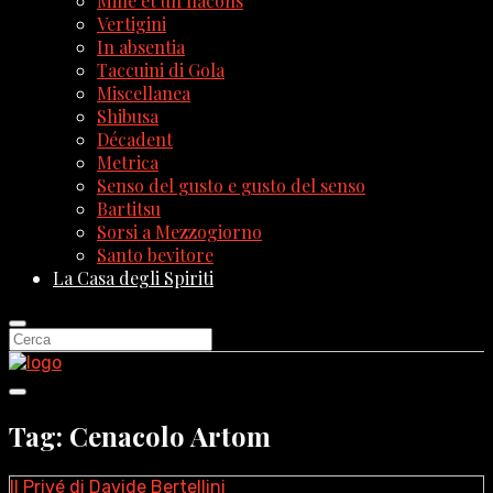
Mille et un flacons
Vertigini
In absentia
Taccuini di Gola
Miscellanea
Shibusa
Décadent
Metrica
Senso del gusto e gusto del senso
Bartitsu
Sorsi a Mezzogiorno
Santo bevitore
La Casa degli Spiriti
Tag: Cenacolo Artom
Il Privé di Davide Bertellini