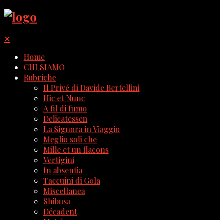
✕
Home
CHI SIAMO
Rubriche
Il Privé di Davide Bertellini
Hic et Nunc
A fil di fumo
Delicatessen
La Signora in Viaggio
Meglio soli che
Mille et un flacons
Vertigini
In absentia
Taccuini di Gola
Miscellanea
Shibusa
Décadent