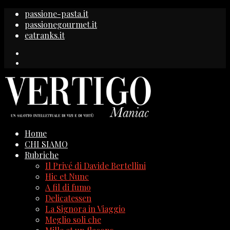
passione-pasta.it
passionegourmet.it
eatranks.it
Home
CHI SIAMO
Rubriche
Il Privé di Davide Bertellini
Hic et Nunc
A fil di fumo
Delicatessen
La Signora in Viaggio
Meglio soli che