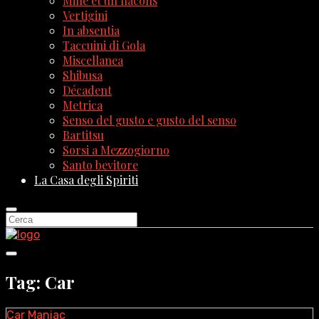
Mille et un flacons
Vertigini
In absentia
Taccuini di Gola
Miscellanea
Shibusa
Décadent
Metrica
Senso del gusto e gusto del senso
Bartitsu
Sorsi a Mezzogiorno
Santo bevitore
La Casa degli Spiriti
Tag: Car
Car Maniac