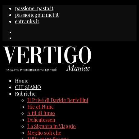
passione-pasta.it
passionegourmet.it
eatranks.it
Home
CHI SIAMO
Rubriche
Il Privé di Davide Bertellini
Hic et Nunc
A fil di fumo
Delicatessen
La Signora in Viaggio
Meglio soli che