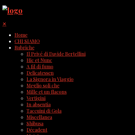
✕
Home
CHI SIAMO
Rubriche
Il Privé di Davide Bertellini
Hic et Nunc
A fil di fumo
Delicatessen
La Signora in Viaggio
Meglio soli che
Mille et un flacons
Vertigini
In absentia
Taccuini di Gola
Miscellanea
Shibusa
Décadent