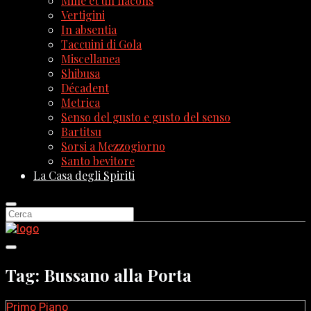
Mille et un flacons
Vertigini
In absentia
Taccuini di Gola
Miscellanea
Shibusa
Décadent
Metrica
Senso del gusto e gusto del senso
Bartitsu
Sorsi a Mezzogiorno
Santo bevitore
La Casa degli Spiriti
Tag: Bussano alla Porta
Primo Piano