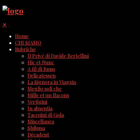
✕
Home
CHI SIAMO
Rubriche
Il Privé di Davide Bertellini
Hic et Nunc
A fil di fumo
Delicatessen
La Signora in Viaggio
Meglio soli che
Mille et un flacons
Vertigini
In absentia
Taccuini di Gola
Miscellanea
Shibusa
Décadent