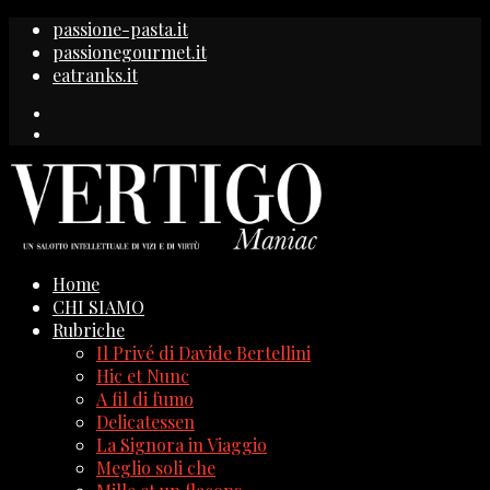
passione-pasta.it
passionegourmet.it
eatranks.it
Home
CHI SIAMO
Rubriche
Il Privé di Davide Bertellini
Hic et Nunc
A fil di fumo
Delicatessen
La Signora in Viaggio
Meglio soli che