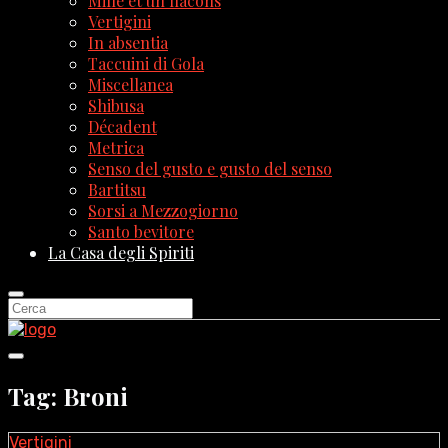
Mille et un flacons
Vertigini
In absentia
Taccuini di Gola
Miscellanea
Shibusa
Décadent
Metrica
Senso del gusto e gusto del senso
Bartitsu
Sorsi a Mezzogiorno
Santo bevitore
La Casa degli Spiriti
Tag: Broni
Vertigini