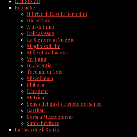
CHI SIAMO
Rubriche
Il Privé di Davide Bertellini
Hic et Nunc
A fil di fumo
Delicatessen
La Signora in Viaggio
Meglio soli che
Mille et un flacons
Vertigini
In absentia
Taccuini di Gola
Miscellanea
Shibusa
Décadent
Metrica
Senso del gusto e gusto del senso
Bartitsu
Sorsi a Mezzogiorno
Santo bevitore
La Casa degli Spiriti