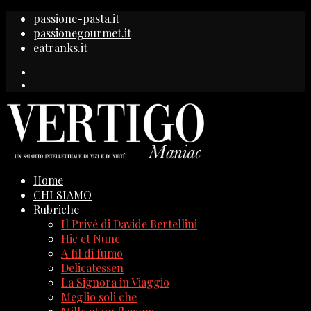
passione-pasta.it
passionegourmet.it
eatranks.it
Home
CHI SIAMO
Rubriche
Il Privé di Davide Bertellini
Hic et Nunc
A fil di fumo
Delicatessen
La Signora in Viaggio
Meglio soli che