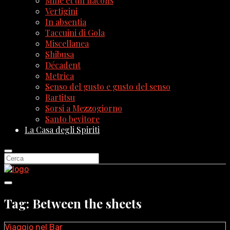
Mille et un flacons
Vertigini
In absentia
Taccuini di Gola
Miscellanea
Shibusa
Décadent
Metrica
Senso del gusto e gusto del senso
Bartitsu
Sorsi a Mezzogiorno
Santo bevitore
La Casa degli Spiriti
Tag: Between the sheets
Viaggio nel Bar