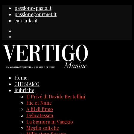
passione-pasta.it
passionegourmet.it
eatranks.it
Home
CHI SIAMO
Rubriche
Il Privé di Davide Bertellini
Hic et Nunc
A fil di fumo
Delicatessen
La Signora in Viaggio
Meglio soli che