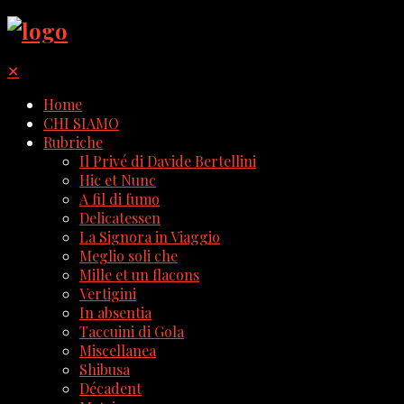
✕
Home
CHI SIAMO
Rubriche
Il Privé di Davide Bertellini
Hic et Nunc
A fil di fumo
Delicatessen
La Signora in Viaggio
Meglio soli che
Mille et un flacons
Vertigini
In absentia
Taccuini di Gola
Miscellanea
Shibusa
Décadent