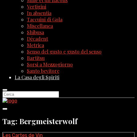
Mille et un flacons
Vertigini
In absentia
Taccuini di Gola
Miscellanea
Shibusa
Décadent
Metrica
Senso del gusto e gusto del senso
Bartitsu
Sorsi a Mezzogiorno
Santo bevitore
La Casa degli Spiriti
Tag: Bergmeisterwolf
Les Cartes de Vin