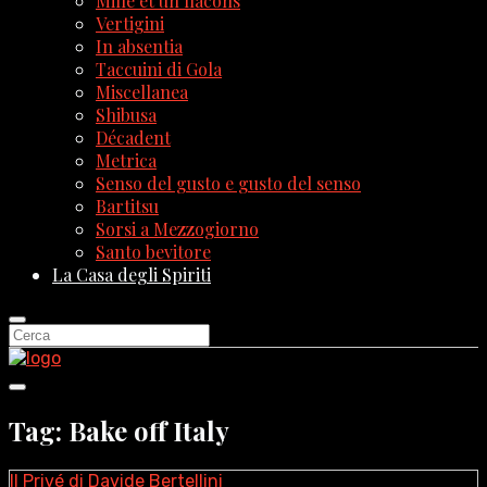
Mille et un flacons
Vertigini
In absentia
Taccuini di Gola
Miscellanea
Shibusa
Décadent
Metrica
Senso del gusto e gusto del senso
Bartitsu
Sorsi a Mezzogiorno
Santo bevitore
La Casa degli Spiriti
Tag: Bake off Italy
Il Privé di Davide Bertellini