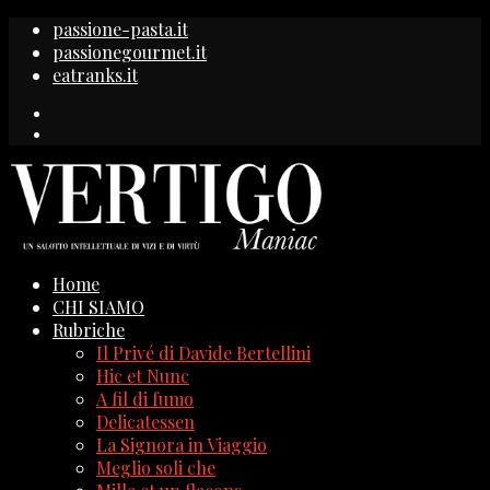
passione-pasta.it
passionegourmet.it
eatranks.it
Home
CHI SIAMO
Rubriche
Il Privé di Davide Bertellini
Hic et Nunc
A fil di fumo
Delicatessen
La Signora in Viaggio
Meglio soli che