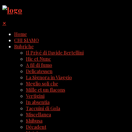
✕
Home
CHI SIAMO
Rubriche
Il Privé di Davide Bertellini
Hic et Nunc
A fil di fumo
Delicatessen
La Signora in Viaggio
Meglio soli che
Mille et un flacons
Vertigini
In absentia
Taccuini di Gola
Miscellanea
Shibusa
Décadent