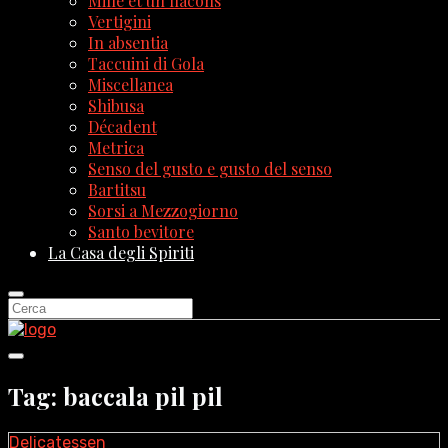
Mille et un flacons
Vertigini
In absentia
Taccuini di Gola
Miscellanea
Shibusa
Décadent
Metrica
Senso del gusto e gusto del senso
Bartitsu
Sorsi a Mezzogiorno
Santo bevitore
La Casa degli Spiriti
Tag: baccala pil pil
Delicatessen