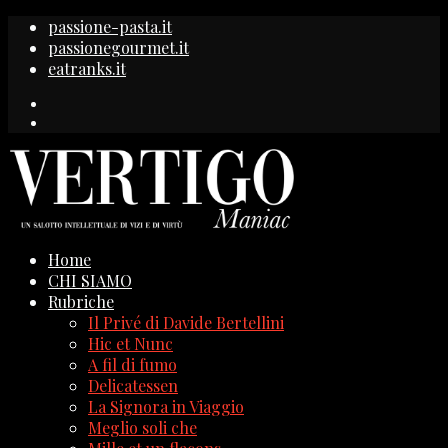
passione-pasta.it
passionegourmet.it
eatranks.it
Home
CHI SIAMO
Rubriche
Il Privé di Davide Bertellini
Hic et Nunc
A fil di fumo
Delicatessen
La Signora in Viaggio
Meglio soli che