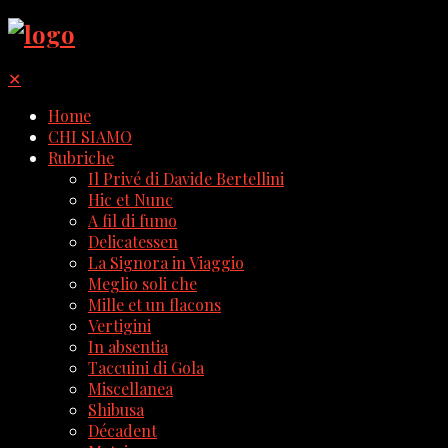
✕
Home
CHI SIAMO
Rubriche
Il Privé di Davide Bertellini
Hic et Nunc
A fil di fumo
Delicatessen
La Signora in Viaggio
Meglio soli che
Mille et un flacons
Vertigini
In absentia
Taccuini di Gola
Miscellanea
Shibusa
Décadent