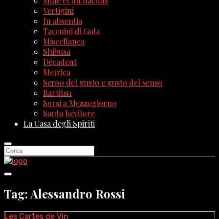
Mille et un flacons
Vertigini
In absentia
Taccuini di Gola
Miscellanea
Shibusa
Décadent
Metrica
Senso del gusto e gusto del senso
Bartitsu
Sorsi a Mezzogiorno
Santo bevitore
La Casa degli Spiriti
Tag: Alessandro Rossi
Les Cartes de Vin