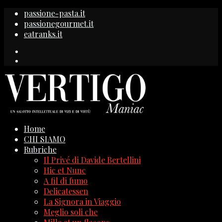
passione-pasta.it
passionegourmet.it
eatranks.it
Home
CHI SIAMO
Rubriche
Il Privé di Davide Bertellini
Hic et Nunc
A fil di fumo
Delicatessen
La Signora in Viaggio
Meglio soli che