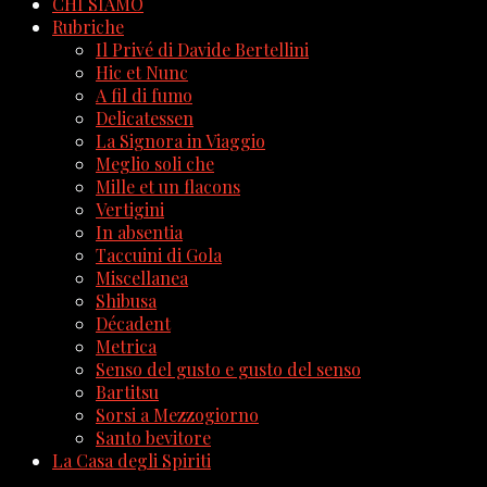
CHI SIAMO
Rubriche
Il Privé di Davide Bertellini
Hic et Nunc
A fil di fumo
Delicatessen
La Signora in Viaggio
Meglio soli che
Mille et un flacons
Vertigini
In absentia
Taccuini di Gola
Miscellanea
Shibusa
Décadent
Metrica
Senso del gusto e gusto del senso
Bartitsu
Sorsi a Mezzogiorno
Santo bevitore
La Casa degli Spiriti