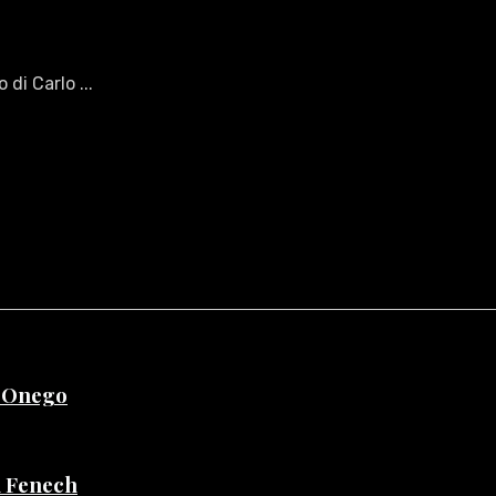
 di Carlo ...
e Onego
di Fenech