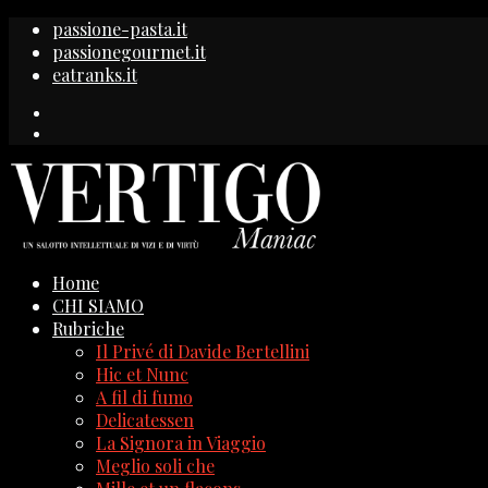
passione-pasta.it
passionegourmet.it
eatranks.it
Home
CHI SIAMO
Rubriche
Il Privé di Davide Bertellini
Hic et Nunc
A fil di fumo
Delicatessen
La Signora in Viaggio
Meglio soli che