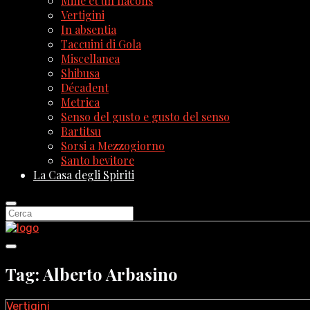
Mille et un flacons
Vertigini
In absentia
Taccuini di Gola
Miscellanea
Shibusa
Décadent
Metrica
Senso del gusto e gusto del senso
Bartitsu
Sorsi a Mezzogiorno
Santo bevitore
La Casa degli Spiriti
Tag: Alberto Arbasino
Vertigini