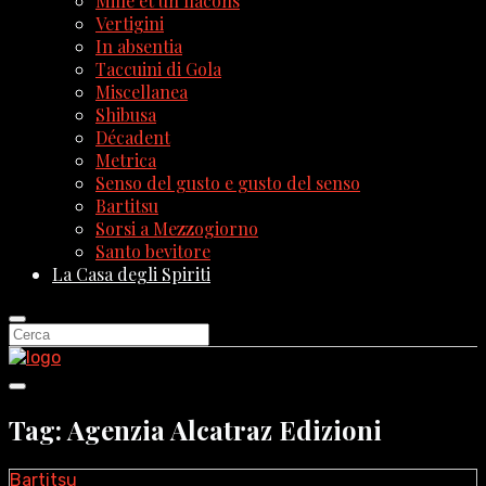
Mille et un flacons
Vertigini
In absentia
Taccuini di Gola
Miscellanea
Shibusa
Décadent
Metrica
Senso del gusto e gusto del senso
Bartitsu
Sorsi a Mezzogiorno
Santo bevitore
La Casa degli Spiriti
Tag: Agenzia Alcatraz Edizioni
Bartitsu