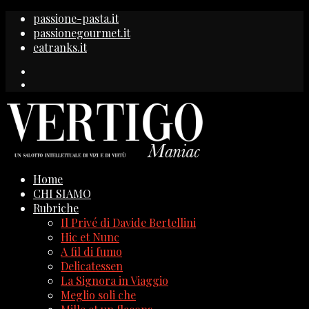
passione-pasta.it
passionegourmet.it
eatranks.it
Home
CHI SIAMO
Rubriche
Il Privé di Davide Bertellini
Hic et Nunc
A fil di fumo
Delicatessen
La Signora in Viaggio
Meglio soli che