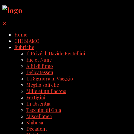
✕
Home
CHI SIAMO
Rubriche
Il Privé di Davide Bertellini
Hic et Nunc
A fil di fumo
Delicatessen
La Signora in Viaggio
Meglio soli che
Mille et un flacons
Vertigini
In absentia
Taccuini di Gola
Miscellanea
Shibusa
Décadent