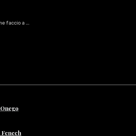
e faccio a ...
e Onego
di Fenech