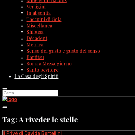
Mille et un flacons
Vertigini
In absentia
Taccuini di Gola
Miscellanea
Shibusa
Décadent
Metrica
Senso del gusto e gusto del senso
Bartitsu
Sorsi a Mezzogiorno
Santo bevitore
La Casa degli Spiriti
Tag: A riveder le stelle
Il Privé di Davide Bertellini