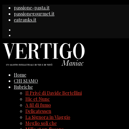
passione-pasta.it
passionegourmet.it
eatranks.it
Home
CHI SIAMO
Rubriche
Il Privé di Davide Bertellini
Hic et Nunc
A fil di fumo
Delicatessen
La Signora in Viaggio
Meglio soli che