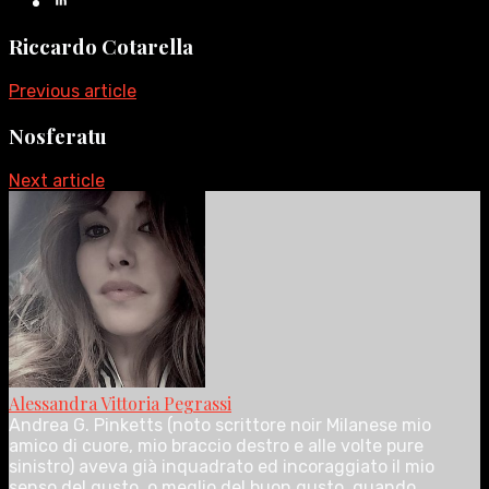
Riccardo Cotarella
Previous article
Nosferatu
Next article
Alessandra Vittoria Pegrassi
Andrea G. Pinketts (noto scrittore noir Milanese mio
amico di cuore, mio braccio destro e alle volte pure
sinistro) aveva già inquadrato ed incoraggiato il mio
senso del gusto, o meglio del buon gusto, quando