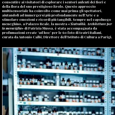
consentire ai visitatori di esplorare i sentori aulenti dei fiori e
della flora del suo prestigioso Brolo. Questo approccio
multisensoriale ha coinvolto come mai prima gli spettatori,
aiutandoli ad immergersi più profondamente nell’Arte e a
stimolare emozioni e ricordi più tangibili. Sempre nel capoluogo
meneghino, a Palazzo Reale, la mostra «
Teatralità. Architetture per
la meraviglia
» di Patrizia Mussa, è stata accompagnata da
profumazioni create ‘ad hoc’ per le 60 foto di teatri italiani,
curata da Antonio Calbi, Direttore dell’Istituto di Cultura a Parigi.