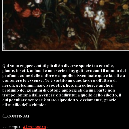
Qui sono rappresentati più di 80 diverse specie tra corolle,
piante, insetti, animali e una serie di oggetti evocanti il mondo dei
profumi, come delle anfore e ampolle disseminate qua e là, atte a
contenere le essenze. Ne è sortito un capolavoro olfattivo di
neroli, gelsomini, narcisi poetici, fico, ma colpisce anche il
profumo dei guantini di cotone appoggiati da una parte non
troppo lontana dalla Venere e addirittura quello dello zibetto, il
cui peculiare sentore è stato riprodotto, ovviamente, grazie
all’ausilio della chimica.
(…CONTINUA)
...segui 
Alessandra
.