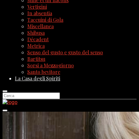
Mille et un flacons
Vertigini
In absentia
Taccuini di Gola
Miscellanea
Shibusa
Décadent
Metrica
Senso del gusto e gusto del senso
Bartitsu
Sorsi a Mezzogiorno
Santo bevitore
La Casa degli Spiriti