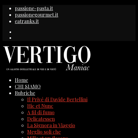
passione-pasta.it
passionegourmet.it
eatranks.it
Home
CHI SIAMO
Rubriche
Il Privé di Davide Bertellini
Hic et Nunc
A fil di fumo
Delicatessen
La Signora in Viaggio
Meglio soli che