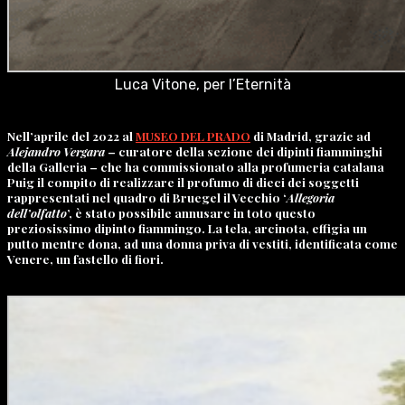
Luca Vitone, per l’Eternità
Nell’aprile del 2022 al
MUSEO DEL PRADO
di Madrid, grazie ad
Alejandro Vergara
– curatore della sezione dei dipinti fiamminghi
della Galleria – che ha commissionato alla profumeria catalana
Puig il compito di realizzare il profumo di dieci dei soggetti
rappresentati nel quadro di Bruegel il Vecchio ‘
Allegoria
dell’olfatto
’, è stato possibile annusare in toto questo
preziosissimo dipinto fiammingo. La tela, arcinota, effigia un
putto mentre dona, ad una donna priva di vestiti, identificata come
Venere, un fastello di fiori.