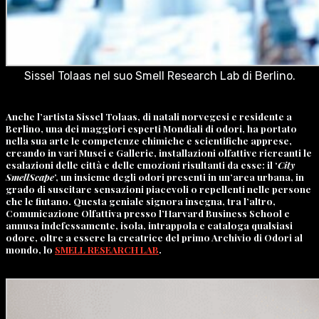
Sissel Tolaas nel suo Smell Research Lab di Berlino.
Anche l’artista Sissel Tolaas, di natali norvegesi e residente a
Berlino, una dei maggiori esperti Mondiali di odori, ha portato
nella sua arte le competenze chimiche e scientifiche apprese,
creando in vari Musei e Gallerie, installazioni olfattive ricreanti le
esalazioni delle città e delle emozioni risultanti da esse: il ‘
City
SmellScape
’, un insieme degli odori presenti in un’area urbana, in
grado di suscitare sensazioni piacevoli o repellenti nelle persone
che le fiutano. Questa geniale signora insegna, tra l’altro,
Comunicazione Olfattiva presso l’Harvard Business School e
annusa indefessamente, isola, intrappola e cataloga qualsiasi
odore, oltre a essere la creatrice del primo Archivio di Odori al
mondo, lo
SMELL RESEARCH LAB
.