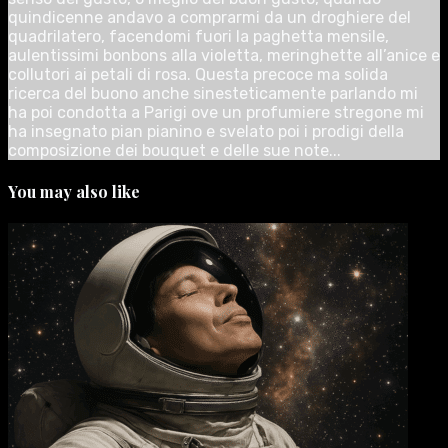
quindicenne andavo a comprarmi da un droghiere del
quadrilatero, facendomi fuori la paghetta mensile,
aulentissimi bonbons alla violetta, meringhette all’anice e
collutori ai petali di rosa. Questa precoce ma solida
ricerca del buono anche sinesteticamente parlando mi
ha poi condotta a Parigi ove un profumiere stregone mi
ha insegnato pian pianino e svelato poi i prodigi della
composizione dei bouquet e delle sue note...
You may also like