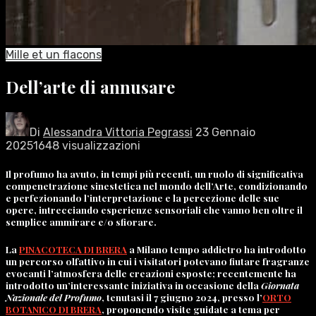
Mille et un flacons
Dell’arte di annusare
Di
Alessandra Vittoria Pegrassi
23 Gennaio
2025
1648 visualizzazioni
Il profumo ha avuto, in tempi più recenti, un ruolo di significativa
compenetrazione sinestetica nel mondo dell’Arte, condizionando
e perfezionando l’interpretazione e la percezione delle sue
opere, intrecciando esperienze sensoriali che vanno ben oltre il
semplice ammirare e/o sfiorare.
La
PINACOTECA DI BRERA
a Milano tempo addietro ha introdotto
un percorso olfattivo in cui i visitatori potevano fiutare fragranze
evocanti l’atmosfera delle creazioni esposte; recentemente ha
introdotto un’interessante iniziativa in occasione della
Giornata
Nazionale del Profumo
, tenutasi il 7 giugno 2024, presso l’
ORTO
BOTANICO DI BRERA
, proponendo visite guidate a tema per