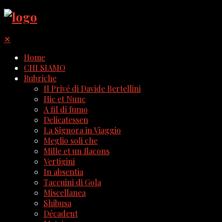
✕
Home
CHI SIAMO
Rubriche
Il Privé di Davide Bertellini
Hic et Nunc
A fil di fumo
Delicatessen
La Signora in Viaggio
Meglio soli che
Mille et un flacons
Vertigini
In absentia
Taccuini di Gola
Miscellanea
Shibusa
Décadent