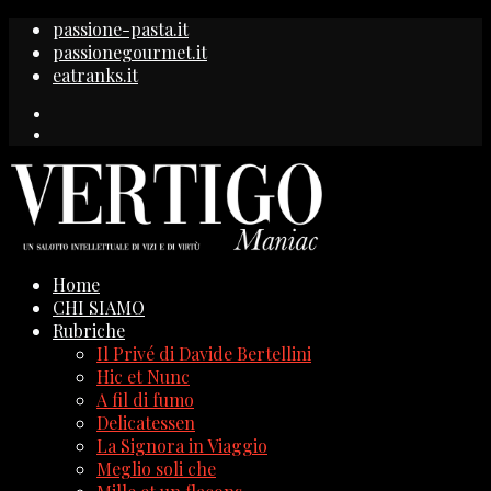
passione-pasta.it
passionegourmet.it
eatranks.it
Home
CHI SIAMO
Rubriche
Il Privé di Davide Bertellini
Hic et Nunc
A fil di fumo
Delicatessen
La Signora in Viaggio
Meglio soli che