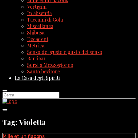
Mille et un flacons
Vertigini
In absentia
Taccuini di Gola
Miscellanea
Shibusa
Décadent
Metrica
Senso del gusto e gusto del senso
Bartitsu
Sorsi a Mezzogiorno
Santo bevitore
La Casa degli Spiriti
Tag: Violetta
Mille et un flacons