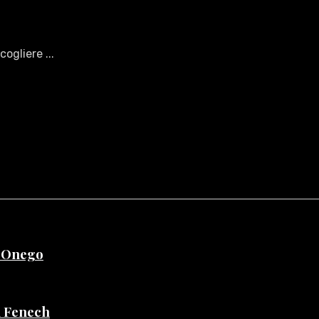
ogliere ...
e Onego
di Fenech