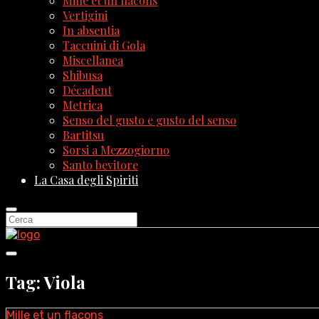
Mille et un flacons
Vertigini
In absentia
Taccuini di Gola
Miscellanea
Shibusa
Décadent
Metrica
Senso del gusto e gusto del senso
Bartitsu
Sorsi a Mezzogiorno
Santo bevitore
La Casa degli Spiriti
Tag: Viola
Mille et un flacons