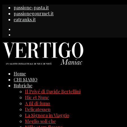
passione-pasta.it
passionegourmet.it
eatranks.it
Home
CHI SIAMO
Rubriche
Il Privé di Davide Bertellini
Hic et Nunc
A fil di fumo
Delicatessen
La Signora in Viaggio
Meglio soli che