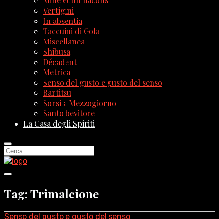
Mille et un flacons
Vertigini
In absentia
Taccuini di Gola
Miscellanea
Shibusa
Décadent
Metrica
Senso del gusto e gusto del senso
Bartitsu
Sorsi a Mezzogiorno
Santo bevitore
La Casa degli Spiriti
Tag: Trimalcione
Senso del gusto e gusto del senso