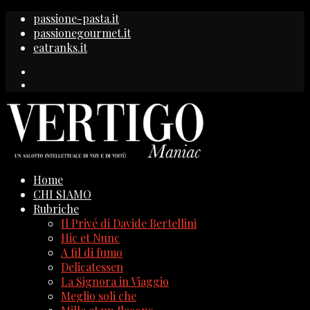
passione-pasta.it
passionegourmet.it
eatranks.it
Home
CHI SIAMO
Rubriche
Il Privé di Davide Bertellini
Hic et Nunc
A fil di fumo
Delicatessen
La Signora in Viaggio
Meglio soli che