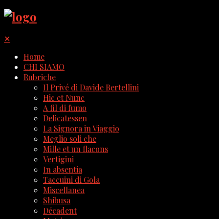
✕
Home
CHI SIAMO
Rubriche
Il Privé di Davide Bertellini
Hic et Nunc
A fil di fumo
Delicatessen
La Signora in Viaggio
Meglio soli che
Mille et un flacons
Vertigini
In absentia
Taccuini di Gola
Miscellanea
Shibusa
Décadent