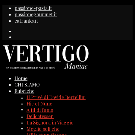
passione-pasta.it
passionegourmet.it
eatranks.it
Home
CHI SIAMO
Rubriche
Il Privé di Davide Bertellini
Hic et Nunc
A fil di fumo
Delicatessen
La Signora in Viaggio
Meglio soli che