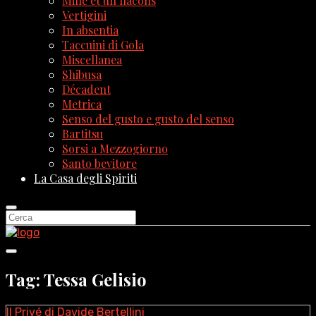
Mille et un flacons
Vertigini
In absentia
Taccuini di Gola
Miscellanea
Shibusa
Décadent
Metrica
Senso del gusto e gusto del senso
Bartitsu
Sorsi a Mezzogiorno
Santo bevitore
La Casa degli Spiriti
Tag: Tessa Gelisio
Il Privé di Davide Bertellini