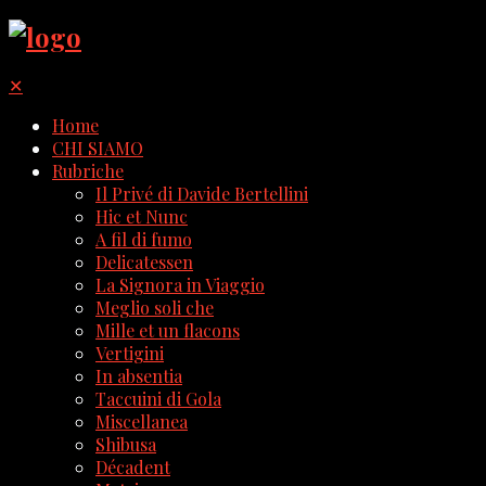
✕
Home
CHI SIAMO
Rubriche
Il Privé di Davide Bertellini
Hic et Nunc
A fil di fumo
Delicatessen
La Signora in Viaggio
Meglio soli che
Mille et un flacons
Vertigini
In absentia
Taccuini di Gola
Miscellanea
Shibusa
Décadent