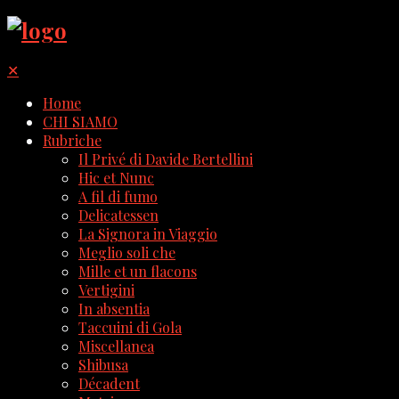
✕
Home
CHI SIAMO
Rubriche
Il Privé di Davide Bertellini
Hic et Nunc
A fil di fumo
Delicatessen
La Signora in Viaggio
Meglio soli che
Mille et un flacons
Vertigini
In absentia
Taccuini di Gola
Miscellanea
Shibusa
Décadent