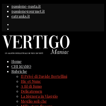
passione-pasta.it
passionegourmet.it
eatranks.it
Home
CHI SIAMO
Rubriche
Il Privé di Davide Bertellini
Hic et Nunc
A fil di fumo
Delicatessen
La Signora in Viaggio
Meglio soli che