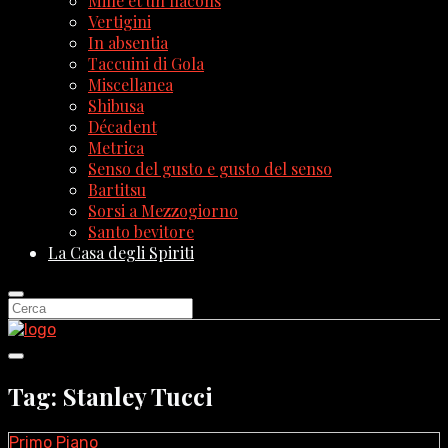
Mille et un flacons
Vertigini
In absentia
Taccuini di Gola
Miscellanea
Shibusa
Décadent
Metrica
Senso del gusto e gusto del senso
Bartitsu
Sorsi a Mezzogiorno
Santo bevitore
La Casa degli Spiriti
Tag: Stanley Tucci
Primo Piano