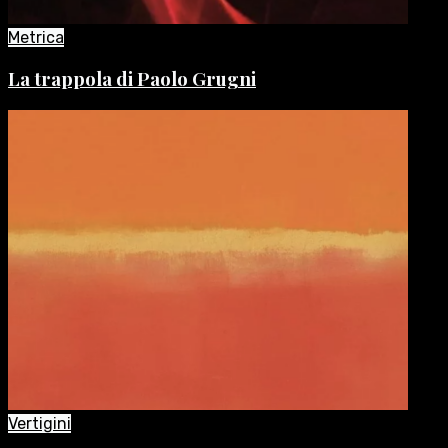
Metrica
La trappola di Paolo Grugni
Vertigini