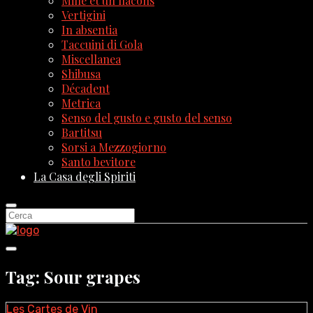
Mille et un flacons
Vertigini
In absentia
Taccuini di Gola
Miscellanea
Shibusa
Décadent
Metrica
Senso del gusto e gusto del senso
Bartitsu
Sorsi a Mezzogiorno
Santo bevitore
La Casa degli Spiriti
Tag: Sour grapes
Les Cartes de Vin