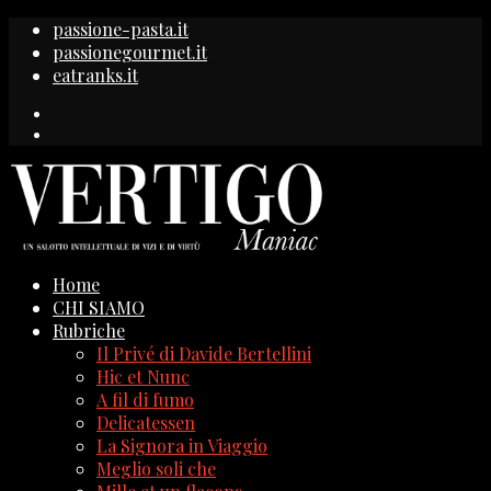
passione-pasta.it
passionegourmet.it
eatranks.it
Home
CHI SIAMO
Rubriche
Il Privé di Davide Bertellini
Hic et Nunc
A fil di fumo
Delicatessen
La Signora in Viaggio
Meglio soli che