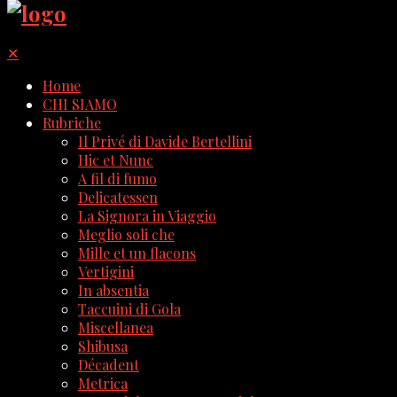
✕
Home
CHI SIAMO
Rubriche
Il Privé di Davide Bertellini
Hic et Nunc
A fil di fumo
Delicatessen
La Signora in Viaggio
Meglio soli che
Mille et un flacons
Vertigini
In absentia
Taccuini di Gola
Miscellanea
Shibusa
Décadent
Metrica